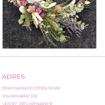
ADRES
Bloemsierkunst Christa Snoek
Vrouwenakker 10a
1428 RZ VROUWENAKKER