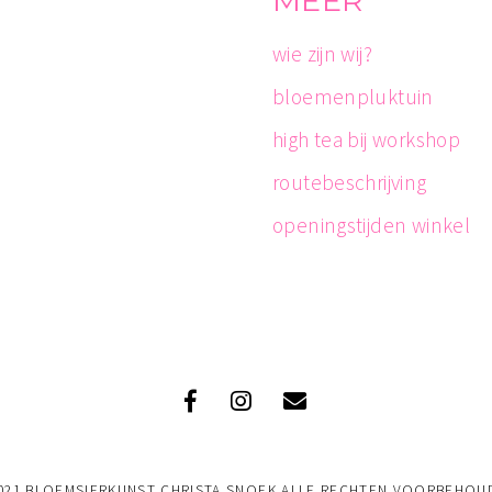
MEER
wie zijn wij?
bloemenpluktuin
high tea bij workshop
routebeschrijving
openingstijden winkel
021 BLOEMSIERKUNST CHRISTA SNOEK ALLE RECHTEN VOORBEHOU