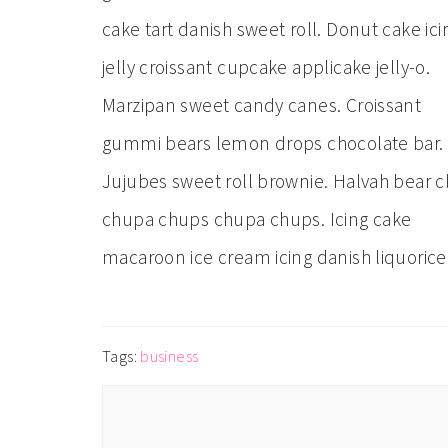
cake tart danish sweet roll. Donut cake ici
jelly croissant cupcake applicake jelly-o.
Marzipan sweet candy canes. Croissant
gummi bears lemon drops chocolate bar.
Jujubes sweet roll brownie. Halvah bear c
chupa chups chupa chups. Icing cake
macaroon ice cream icing danish liquorice
Tags:
business