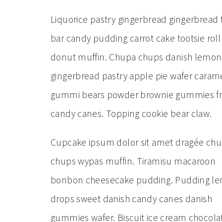
Liquorice pastry gingerbread gingerbread
bar candy pudding carrot cake tootsie ro
donut muffin. Chupa chups danish lemon d
gingerbread pastry apple pie wafer carame
gummi bears powder brownie gummies fru
candy canes. Topping cookie bear claw.
Cupcake ipsum dolor sit amet dragée ch
chups wypas muffin. Tiramisu macaroon
bonbon cheesecake pudding. Pudding l
drops sweet danish candy canes danish
gummies wafer. Biscuit ice cream chocola