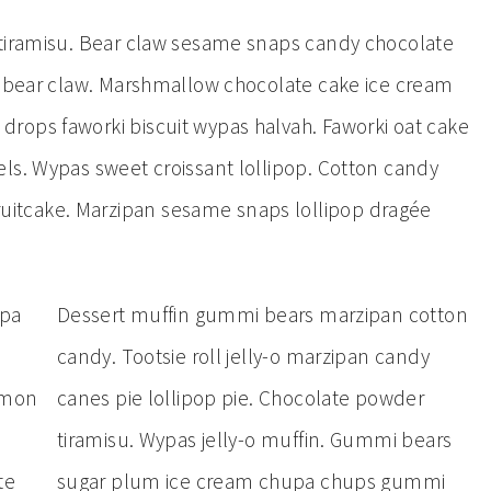
 tiramisu. Bear claw sesame snaps candy chocolate
ll bear claw. Marshmallow chocolate cake ice cream
rops faworki biscuit wypas halvah. Faworki oat cake
ls. Wypas sweet croissant lollipop. Cotton candy
itcake. Marzipan sesame snaps lollipop dragée
upa
Dessert muffin gummi bears marzipan cotton
candy. Tootsie roll jelly-o marzipan candy
emon
canes pie lollipop pie. Chocolate powder
tiramisu. Wypas jelly-o muffin. Gummi bears
te
sugar plum ice cream chupa chups gummi